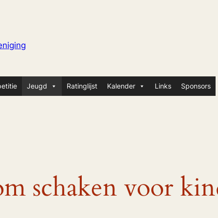
niging
etitie
Jeugd
Ratinglijst
Kalender
Links
Sponsors
m schaken voor kin