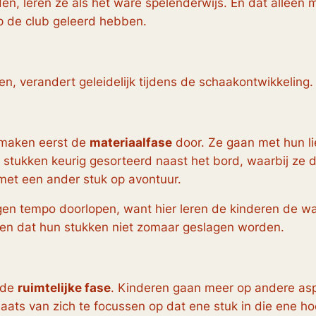
inden, leren ze als het ware spelenderwijs. En dat allee
op de club geleerd hebben.
n, verandert geleidelijk tijdens de schaakontwikkeling.
 maken eerst de
materiaalfase
door. Ze gaan met hun lie
tukken keurig gesorteerd naast het bord, waarbij ze de 
 met een ander stuk op avontuur.
igen tempo doorlopen, want hier leren de kinderen de 
ten dat hun stukken niet zomaar geslagen worden.
 de
ruimtelijke fase
. Kinderen gaan meer op andere asp
laats van zich te focussen op dat ene stuk in die ene 