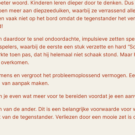
eter woord. Kinderen leren dieper door te denken. Dus 
n meer aan diepzeeduiken, waarbij ze verrassend aller
en vaak niet op het bord omdat de tegenstander het ve
d!
n daardoor te snel ondoordachte, impulsieve zetten spel
spelers, waarbij de eerste een stuk verzette en hard
“S
rkte toen pas, dat hij helemaal niet schaak stond. Maar 
t overkomen.
amens en vergroot het probleemoplossend vermogen. Een 
n van aanpak maken.
m je even wat meer voor te bereiden voordat je een aanv
 van de ander. Dit is een belangrijke voorwaarde voor w
t van de tegenstander. Verliezen door een mooie zet is 