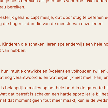
kun je niets bereiken als je er niets voor doet. Niet ie
eau bereiken.
stelijk gehandicapt meisje, dat door stug te oefenen e
ng die hoger is dan die van de meeste van onze leden!
e. Kinderen die schaken, leren spelenderwijs een hele 
ijt van hebben.
un intuïtie ontwikkelen (voelen) en volhouden (willen). 
t nog verantwoord is en wat eigenlijk niet meer kan, en o
t is belangrijk om alles op het hele bord in de gaten te
at dat betreft is schaken een harde sport: let je bij het
vanaf dat moment geen fout meer maakt, kun je de wedst