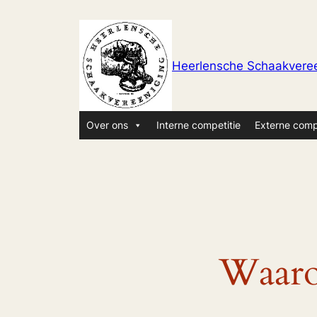
Ga
naar
de
Heerlensche Schaakveree
inhoud
Over ons
Interne competitie
Externe comp
Waaro