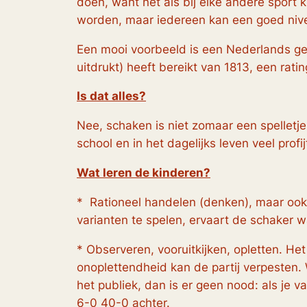
doen, want net als bij elke andere sport 
worden, maar iedereen kan een goed niv
Een mooi voorbeeld is een Nederlands gee
uitdrukt)
heeft bereikt van 1813, een rati
Is dat alles?
Nee, schaken is niet zomaar een spelletj
school en in het dagelijks leven veel prof
Wat leren de kinderen?
* Rationeel handelen (denken), maar ook h
varianten te spelen, ervaart de schaker wa
* Observeren, vooruitkijken, opletten. He
onoplettendheid kan de partij verpesten. W
het publiek, dan is er geen nood: als je 
6-0 40-0 achter.