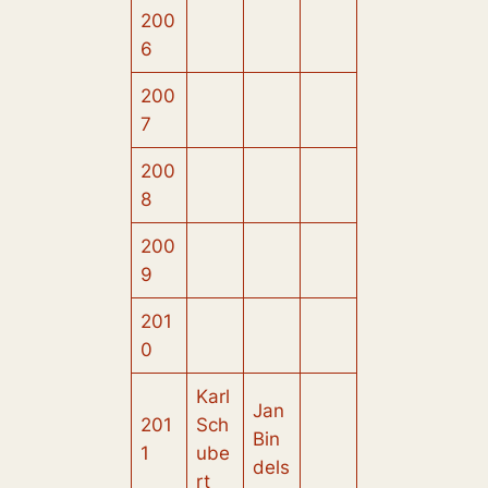
200
6
200
7
200
8
200
9
201
0
Karl
Jan
201
Sch
Bin
1
ube
dels
rt