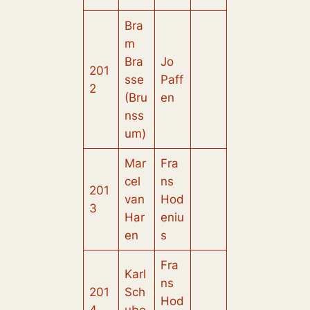
Bra
m
Bra
Jo
201
sse
Paff
2
(Bru
en
nss
um)
Mar
Fra
cel
ns
201
van
Hod
3
Har
eniu
en
s
Fra
Karl
ns
201
Sch
Hod