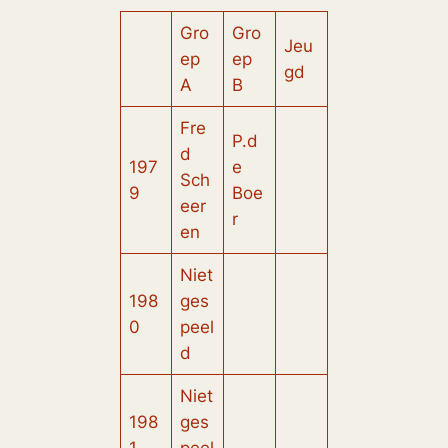
Gro
Gro
Jeu
ep
ep
gd
A
B
Fre
P.d
d
197
e
Sch
9
Boe
eer
r
en
Niet
198
ges
0
peel
d
Niet
198
ges