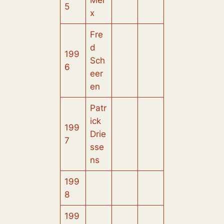
Mer
5
x
Fre
d
199
Sch
6
eer
en
Patr
ick
199
Drie
7
sse
ns
199
8
199