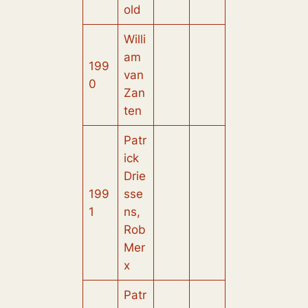
old
Willi
am
199
van
0
Zan
ten
Patr
ick
Drie
199
sse
1
ns,
Rob
Mer
x
Patr