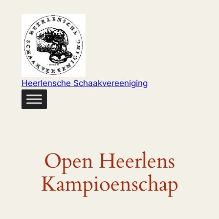
Ga
naar
de
inhoud
Heerlensche Schaakvereeniging
Open Heerlens
Kampioenschap