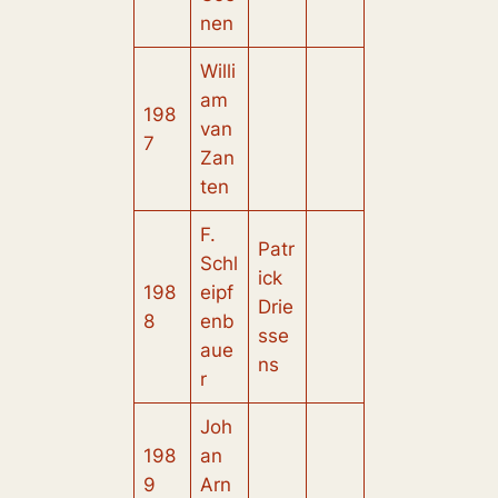
nen
Willi
am
198
van
7
Zan
ten
F.
Patr
Schl
ick
198
eipf
Drie
8
enb
sse
aue
ns
r
Joh
198
an
9
Arn