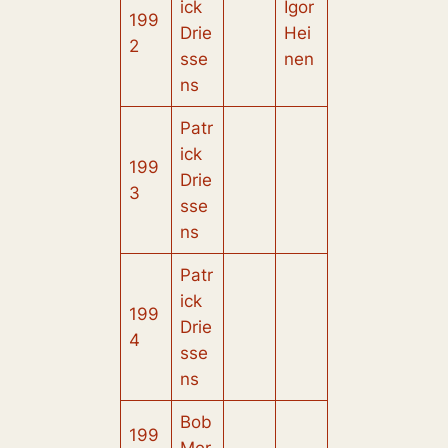
ick
Igor
199
Drie
Hei
2
sse
nen
ns
Patr
ick
199
Drie
3
sse
ns
Patr
ick
199
Drie
4
sse
ns
Bob
199