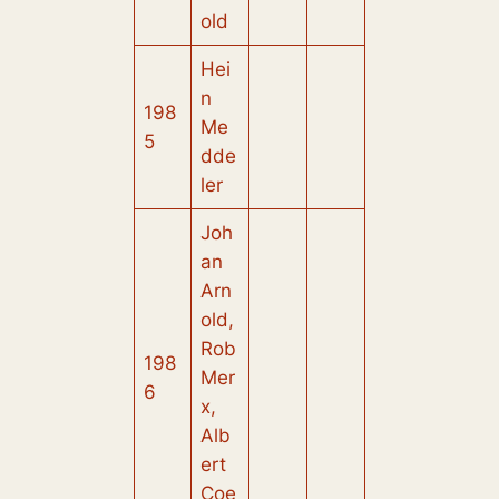
old
Hei
n
198
Me
5
dde
ler
Joh
an
Arn
old,
Rob
198
Mer
6
x,
Alb
ert
Coe