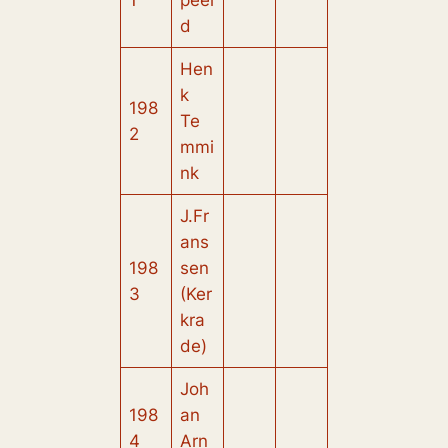
1
peel
d
Hen
k
198
Te
2
mmi
nk
J.Fr
ans
198
sen
3
(Ker
kra
de)
Joh
198
an
4
Arn