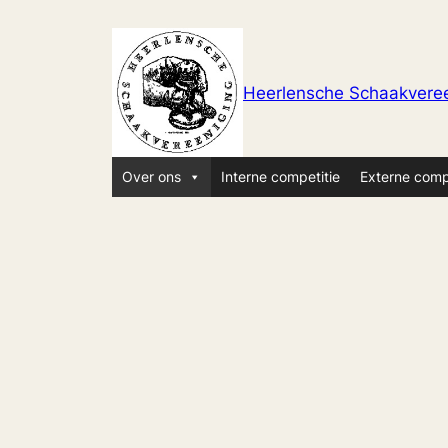
Ga
naar
de
Heerlensche Schaakveree
inhoud
Over ons
Interne competitie
Externe comp