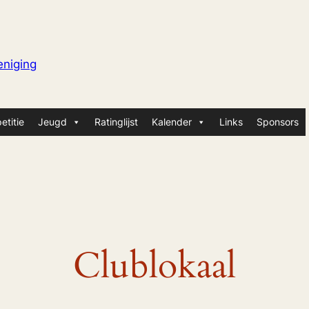
niging
etitie
Jeugd
Ratinglijst
Kalender
Links
Sponsors
Clublokaal